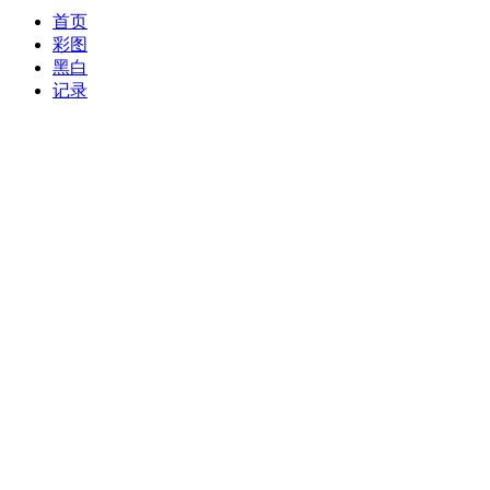
首页
彩图
黑白
记录