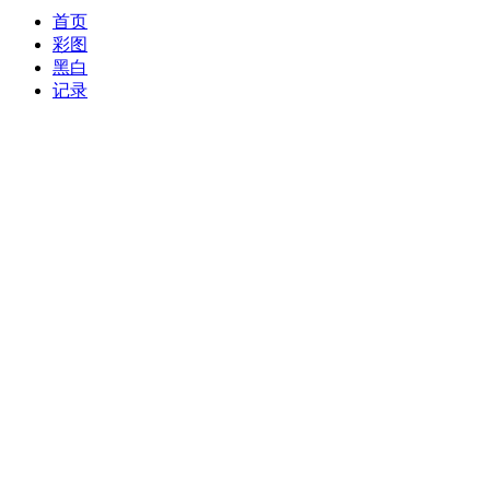
首页
彩图
黑白
记录